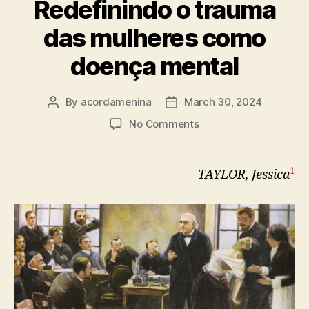
Redefinindo o trauma
das mulheres como
doença mental
By
acordamenina
March 30, 2024
Post
Post
author
date
on
No Comments
Redefinindo
o
trauma
1
TAYLOR, Jessica
das
mulheres
como
doença
mental