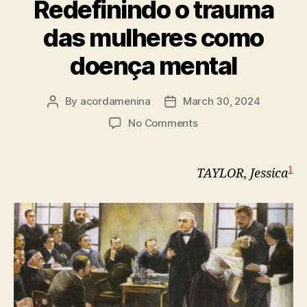
Redefinindo o trauma
das mulheres como
doença mental
By
acordamenina
March 30, 2024
Post
Post
author
date
on
No Comments
Redefinindo
o
trauma
1
TAYLOR, Jessica
das
mulheres
como
doença
mental