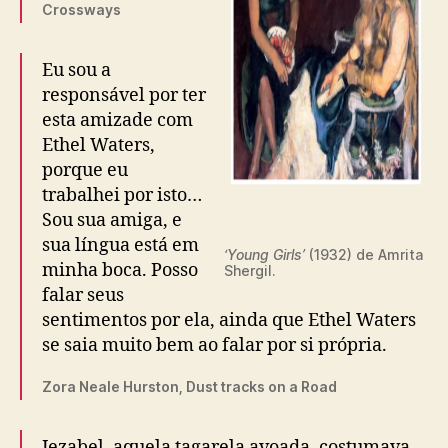
Crossways
Eu sou a
responsável por ter
esta amizade com
Ethel Waters,
porque eu
trabalhei por isto…
Sou sua amiga, e
sua língua está em
‘Young Girls’
(1932) de Amrita
minha boca. Posso
Shergil.
falar seus
sentimentos por ela, ainda que Ethel Waters
se saia muito bem ao falar por si própria.
Zora Neale Hurston, Dust tracks on a Road
Jezabel, aquela tagarela avoada, costumava