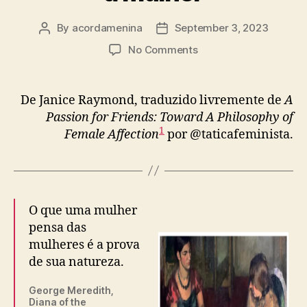
By
acordamenina
September 3, 2023
Post
Post
author
date
on
No Comments
Origens
da
amizade
De Janice Raymond, traduzido livremente de
A
feminina:
Passion for Friends: Toward A Philosophy of
no
1
Female Affection
por @taticafeminista.
início,
havia
a
mulher
O que uma mulher
pensa das
mulheres é a prova
de sua natureza.
George Meredith,
Diana of the