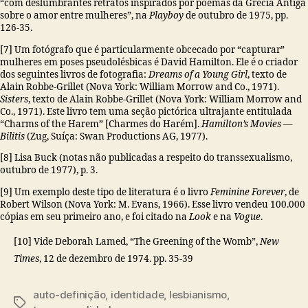
“com deslumbrantes retratos inspirados por poemas da Grécia Antiga
sobre o amor entre mulheres”, na
Playboy
de outubro de 1975, pp.
126-35.
[7] Um fotógrafo que é particularmente obcecado por “capturar”
mulheres em poses pseudolésbicas é David Hamilton. Ele é o criador
dos seguintes livros de fotografia:
Dreams of a Young Girl
, texto de
Alain Robbe-Grillet (Nova York: William Morrow and Co., 1971).
Sisters
, texto de Alain Robbe-Grillet (Nova York: William Morrow and
Co., 1971). Este livro tem uma seção pictórica ultrajante entitulada
“Charms of the Harem” [Charmes do Harém].
Hamilton’s Movies —
Bilitis
(Zug, Suíça: Swan Productions AG, 1977).
[8] Lisa Buck (notas não publicadas a respeito do transsexualismo,
outubro de 1977), p. 3.
[9] Um exemplo deste tipo de literatura é o livro
Feminine Forever
, de
Robert Wilson (Nova York: M. Evans, 1966). Esse livro vendeu 100.000
cópias em seu primeiro ano, e foi citado na
Look
e na
Vogue
.
[10] Vide Deborah Lamed, “The Greening of the Womb”,
New
Times
, 12 de dezembro de 1974. pp. 35-39
auto-definição
,
identidade
,
lesbianismo
,
Tags