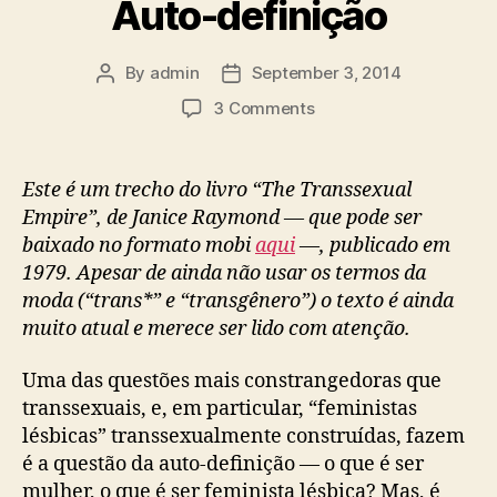
Auto-definição
By
admin
September 3, 2014
Post
Post
author
date
on
3 Comments
Auto-
definição
Este é um trecho do livro “The Transsexual
Empire”, de Janice Raymond — que pode ser
baixado no formato mobi
aqui
—, publicado em
1979. Apesar de ainda não usar os termos da
moda (“trans*” e “transgênero”) o texto é ainda
muito atual e merece ser lido com atenção.
Uma das questões mais constrangedoras que
transsexuais, e, em particular, “feministas
lésbicas” transsexualmente construídas, fazem
é a questão da auto-definição — o que é ser
mulher, o que é ser feminista lésbica? Mas, é