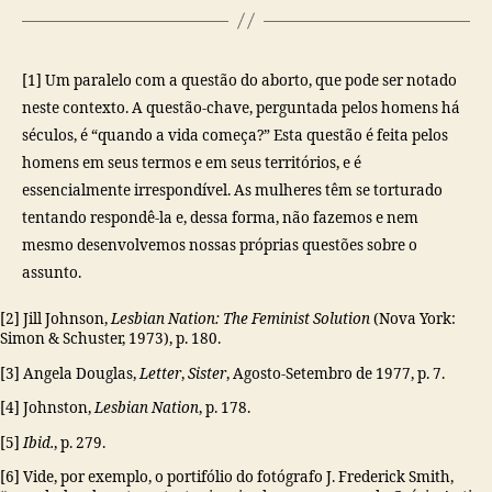
[1] Um paralelo com a questão do aborto, que pode ser notado
neste contexto. A questão-chave, perguntada pelos homens há
séculos, é “quando a vida começa?” Esta questão é feita pelos
homens em seus termos e em seus territórios, e é
essencialmente irrespondível. As mulheres têm se torturado
tentando respondê-la e, dessa forma, não fazemos e nem
mesmo desenvolvemos nossas próprias questões sobre o
assunto.
[2] Jill Johnson,
Lesbian Nation: The Feminist Solution
(Nova York:
Simon & Schuster, 1973), p. 180.
[3] Angela Douglas,
Letter
,
Sister
, Agosto-Setembro de 1977, p. 7.
[4] Johnston,
Lesbian Nation
, p. 178.
[5]
Ibid.
, p. 279.
[6] Vide, por exemplo, o portifólio do fotógrafo J. Frederick Smith,