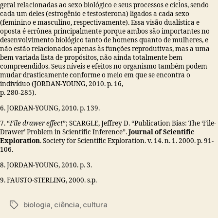
geral relacionadas ao sexo biológico e seus processos e ciclos, sendo
cada um deles (estrogênio e testosterona) ligados a cada sexo
(feminino e masculino, respectivamente). Essa visão dualística e
oposta é errônea principalmente porque ambos são importantes no
desenvolvimento biológico tanto de homens quanto de mulheres, e
não estão relacionados apenas às funções reprodutivas, mas a uma
bem variada lista de propósitos, não ainda totalmente bem
compreendidos. Seus níveis e efeitos no organismo também podem
mudar drasticamente conforme o meio em que se encontra o
indivíduo (JORDAN-YOUNG, 2010. p. 16,
p. 280-285).
6. JORDAN-YOUNG, 2010. p. 139.
7. “
File drawer effect
”; SCARGLE, Jeffrey D. “Publication Bias: The ‘File-
Drawer’ Problem in Scientific Inference”.
Journal of Scientific
Exploration
. Society for Scientific Exploration. v. 14. n. 1. 2000. p. 91-
106.
8. JORDAN-YOUNG, 2010. p. 3.
9. FAUSTO-STERLING, 2000. s.p.
biologia
,
ciência
,
cultura
Tags