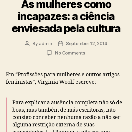
As mulheres como
incapazes: a ciência
enviesada pela cultura
By
admin
September 12, 2014
Post
Post
author
date
on
No Comments
As
mulheres
como
Em “Profissões para mulheres e outros artigos
incapazes:
feministas”, Virginia Woolf escreve:
a
ciência
enviesada
Para explicar a ausência completa não só de
pela
boas, mas também de más escritoras, não
cultura
consigo conceber nenhuma razão a não ser
alguma restrição externa de suas