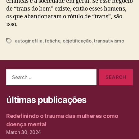
crianças e à sociedade em geral. Se esse negócio
de “trans do bem” existe, então esses homens,
os que abandonaram o rótulo de “trans”, são
isso.
autoginefilia
,
fetiche
,
objetificação
,
transativismo
Tags
Search
for:
últimas publicações
Redefinindo o trauma das mulheres como
doença mental
March 30, 2024