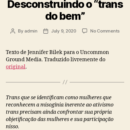
Desconstruindo o “trans
do bem”
on
By
admin
July 9, 2020
No Comments
Post
Post
Desc
author
date
o
“tran
Texto de Jennifer Bilek para o Uncommon
do
Ground Media. Traduzido livremente do
bem
original
.
Trans que se identificam como mulheres que
reconhecem a misoginia inerente ao ativismo
trans precisam ainda confrontar sua própria
objetificação das mulheres e sua participação
nisso.