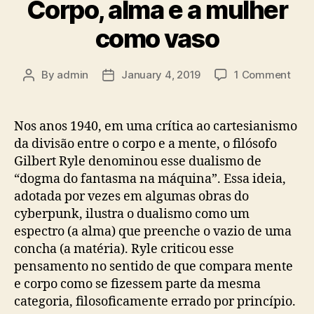
Corpo, alma e a mulher
como vaso
on
By
admin
January 4, 2019
1 Comment
Post
Post
Corp
author
date
alm
e
Nos anos 1940, em uma crítica ao cartesianismo
a
da divisão entre o corpo e a mente, o filósofo
mulh
Gilbert Ryle denominou esse dualismo de
com
“dogma do fantasma na máquina”. Essa ideia,
vaso
adotada por vezes em algumas obras do
cyberpunk, ilustra o dualismo como um
espectro (a alma) que preenche o vazio de uma
concha (a matéria). Ryle criticou esse
pensamento no sentido de que compara mente
e corpo como se fizessem parte da mesma
categoria, filosoficamente errado por princípio.