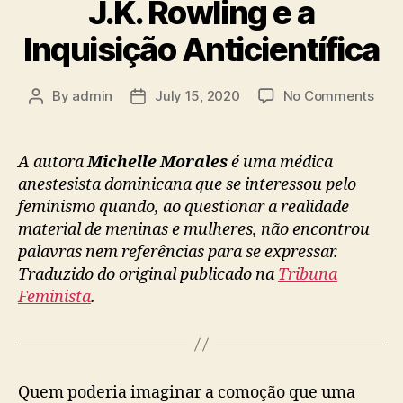
J.K. Rowling e a
Inquisição Anticientífica
on
By
admin
July 15, 2020
No Comments
Post
Post
J.K.
author
date
Rowl
e
A autora
Michelle Morales
é uma médica
a
anestesista dominicana que se interessou pelo
Inqu
feminismo quando, ao questionar a realidade
Anti
material de meninas e mulheres, não encontrou
palavras nem referências para se expressar.
Traduzido do original publicado na
Tribuna
Feminista
.
Quem poderia imaginar a comoção que uma