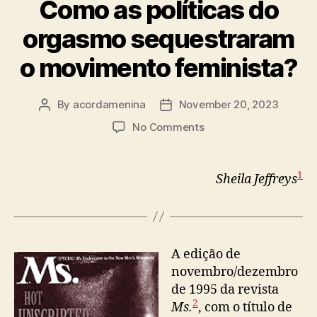
Como as políticas do
orgasmo sequestraram
o movimento feminista?
By
acordamenina
November 20, 2023
Post
Post
author
date
on
No Comments
Como
as
políticas
1
Sheila Jeffreys
do
orgasmo
sequestraram
o
movimento
A edição de
feminista?
novembro/dezembro
de 1995 da revista
2
Ms.
, com o título de